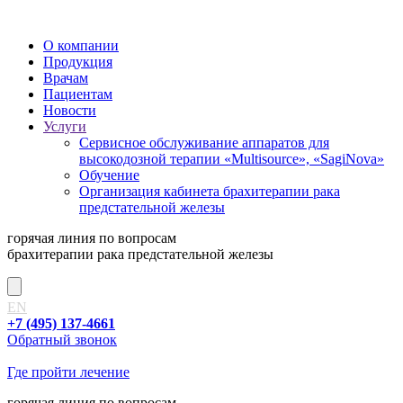
О компании
Продукция
Врачам
Пациентам
Новости
Услуги
Сервисное обслуживание аппаратов для
высокодозной терапии «Multisource», «SagiNova»
Обучение
Организация кабинета брахитерапии рака
предстательной железы
горячая линия
по вопросам
брахитерапии рака предстательной железы
EN
+7 (495) 137-4661
Обратный звонок
Где пройти лечение
горячая линия
по вопросам