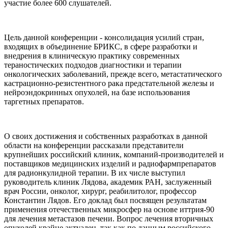
участие более 600 слушателей.
Цель данной конференции - консолидация усилий стран,
входящих в объединение БРИКС, в сфере разработки и
внедрения в клиническую практику современных
тераностических подходов диагностики и терапии
онкологических заболеваний, прежде всего, метастатического
кастрационно-резистентного рака предстательной железы и
нейроэндокринных опухолей, на базе использования
таргетных препаратов.
О своих достижения и собственных разработках в данной
области на конференции рассказали представители
крупнейших российский клиник, компаний-производителей и
поставщиков медицинских изделий и радиофармпрепаратов
для радионкулидной терапии. В их числе выступил
руководитель клиник Лядова, академик РАН, заслуженный
врач России, онколог, хирург, реабилитолог, профессор
Константин Лядов. Его доклад был посвящен результатам
применения отечественных микросфер на основе иттрия-90
для лечения метастазов печени. Вопрос лечения вторичных
опухолей крайне актуален, так как по данным российского