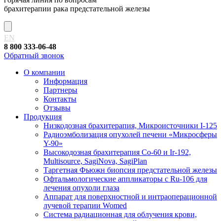
брахитерапии рака предстательной железы
EN
8 800 333-06-48
Обратный звонок
О компании
Информация
Партнеры
Контакты
Отзывы
Продукция
Низкодозная брахитерапия, Микроисточники I-125
Радиоэмболизация опухолей печени «Микросферы
Y-90»
Высокодозная брахитерапия Co-60 и Ir-192,
Multisource, SagiNova, SagiPlan
Таргетная Фьюжн биопсия предстательной железы
Офтальмологические аппликаторы с Ru-106 для
лечения опухоли глаза
Аппарат для поверхностной и интраоперационной
лучевой терапии Womed
Система радиационная для облучения крови,