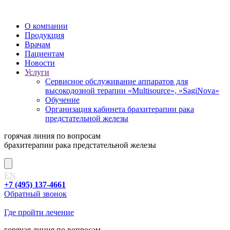
О компании
Продукция
Врачам
Пациентам
Новости
Услуги
Сервисное обслуживание аппаратов для
высокодозной терапии «Multisource», «SagiNova»
Обучение
Организация кабинета брахитерапии рака
предстательной железы
горячая линия
по вопросам
брахитерапии рака предстательной железы
EN
+7 (495) 137-4661
Обратный звонок
Где пройти лечение
горячая линия
по вопросам