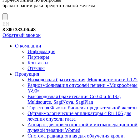
брахитерапии рака предстательной железы
EN
8 800 333-06-48
Обратный звонок
О компании
Информация
Партнеры
Контакты
Отзывы
Продукция
Низкодозная брахитерапия, Микроисточники I-125
Радиоэмболизация опухолей печени «Микросферы
Y-90»
Высокодозная брахитерапия Co-60 и Ir-192,
Multisource, SagiNova, SagiPlan
Таргетная Фьюжн биопсия предстательной железы
Офтальмологические аппликаторы с Ru-106 для
лечения опухоли глаза
Аппарат для поверхностной и интраоперационной
лучевой терапии Womed
Система радиационная для облучения крови,