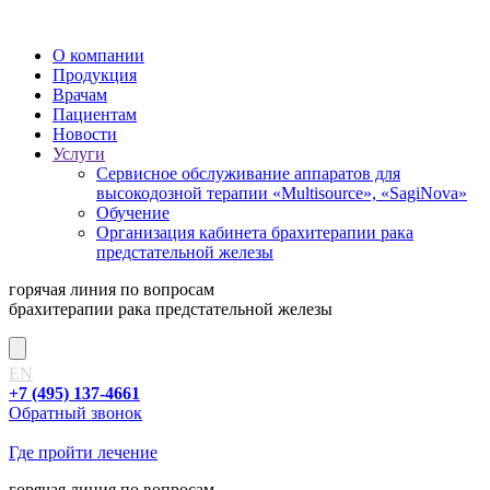
О компании
Продукция
Врачам
Пациентам
Новости
Услуги
Сервисное обслуживание аппаратов для
высокодозной терапии «Multisource», «SagiNova»
Обучение
Организация кабинета брахитерапии рака
предстательной железы
горячая линия
по вопросам
брахитерапии рака предстательной железы
EN
+7 (495) 137-4661
Обратный звонок
Где пройти лечение
горячая линия
по вопросам