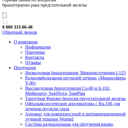
брахитерапии рака предстательной железы
EN
8 800 333-06-48
Обратный звонок
О компании
Информация
Партнеры
Контакты
Отзывы
Продукция
Низкодозная брахитерапия, Микроисточники I-125
Радиоэмболизация опухолей печени «Микросферы
Y-90»
Высокодозная брахитерапия Co-60 и Ir-192,
Multisource, SagiNova, SagiPlan
Таргетная Фьюжн биопсия предстательной железы
Офтальмологические аппликаторы с Ru-106 для
лечения опухоли глаза
Аппарат для поверхностной и интраоперационной
лучевой терапии Womed
Система радиационная для облучения крови,