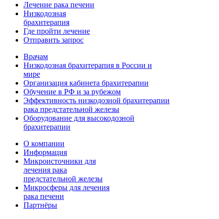
Лечение рака печени
Низкодозная
брахитерапия
Где пройти лечение
Отправить запрос
Врачам
Низкодозная брахитерапия в России и
мире
Организация кабинета брахитерапии
Обучение в РФ и за рубежом
Эффективность низкодозной брахитерапии
рака предстательной железы
Оборудование для высокодозной
брахитерапии
О компании
Информация
Микроисточники для
лечения рака
предстательной железы
Микросферы для лечения
рака печени
Партнёры