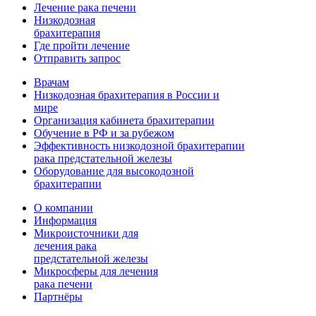
Лечение рака печени
Низкодозная
брахитерапия
Где пройти лечение
Отправить запрос
Врачам
Низкодозная брахитерапия в России и
мире
Организация кабинета брахитерапии
Обучение в РФ и за рубежом
Эффективность низкодозной брахитерапии
рака предстательной железы
Оборудование для высокодозной
брахитерапии
О компании
Информация
Микроисточники для
лечения рака
предстательной железы
Микросферы для лечения
рака печени
Партнёры