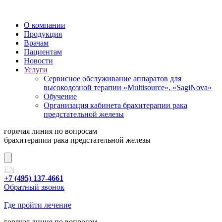
О компании
Продукция
Врачам
Пациентам
Новости
Услуги
Сервисное обслуживание аппаратов для
высокодозной терапии «Multisource», «SagiNova»
Обучение
Организация кабинета брахитерапии рака
предстательной железы
горячая линия
по вопросам
брахитерапии рака предстательной железы
EN
+7 (495) 137-4661
Обратный звонок
Где пройти лечение
горячая линия
по вопросам