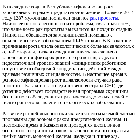
В последние годы в Республике зафиксирован рост
заболеваемости раком предстательной железы. Только в 2014
году 1287 мужчинам поставлен диагноз
рак простаты
.
Наиболее остро в регионе стоит проблема, связанная с тем,
что чаще всего рак простаты выявляется на поздних стадиях.
Пациенты обращаются за медицинской помощью с
онкологическими заболеванием III-IV стадий. В Казахстане
причинами роста числа онкологических больных являются, с
одной стороны, низкая осведомленность населения о
заболевании и факторах риска его развития, с другой –
недостаточный уровень знаний медицинских работников,
отсутствие необходимой координации действий между
врачами различных специальностей. В настоящее время в
регионе зафиксирован рост выявляемости случаев рака
простаты. Казахстан - это единственная страна СНГ, где
успешно действует государственная программа скрининга –
бесплатного обследования практически здоровых людей с
целью раннего выявления онкологических заболеваний.
Развитие ранней диагностики является неотъемлемой частью
программы для борьбы с раком предстательной железы. В
настоящее время в Казахстане проводятся шесть видов
бесплатного скрининга раковых заболеваний по возрастам:
шейки матки, молочной железы, желудка и пищевода,