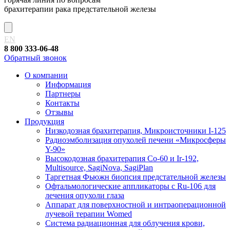
брахитерапии рака предстательной железы
EN
8 800 333-06-48
Обратный звонок
О компании
Информация
Партнеры
Контакты
Отзывы
Продукция
Низкодозная брахитерапия, Микроисточники I-125
Радиоэмболизация опухолей печени «Микросферы
Y-90»
Высокодозная брахитерапия Co-60 и Ir-192,
Multisource, SagiNova, SagiPlan
Таргетная Фьюжн биопсия предстательной железы
Офтальмологические аппликаторы с Ru-106 для
лечения опухоли глаза
Аппарат для поверхностной и интраоперационной
лучевой терапии Womed
Система радиационная для облучения крови,