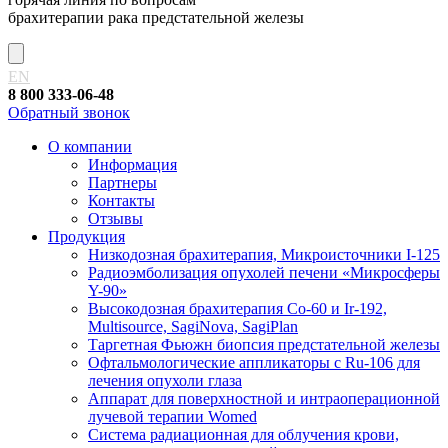
брахитерапии рака предстательной железы
EN
8 800 333-06-48
Обратный звонок
О компании
Информация
Партнеры
Контакты
Отзывы
Продукция
Низкодозная брахитерапия, Микроисточники I-125
Радиоэмболизация опухолей печени «Микросферы
Y-90»
Высокодозная брахитерапия Co-60 и Ir-192,
Multisource, SagiNova, SagiPlan
Таргетная Фьюжн биопсия предстательной железы
Офтальмологические аппликаторы с Ru-106 для
лечения опухоли глаза
Аппарат для поверхностной и интраоперационной
лучевой терапии Womed
Система радиационная для облучения крови,