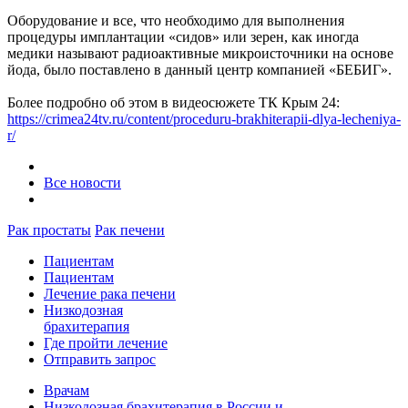
Оборудование и все, что необходимо для выполнения
процедуры имплантации «сидов» или зерен, как иногда
медики называют радиоактивные микроисточники на основе
йода, было поставлено в данный центр компанией «БЕБИГ».
Более подробно об этом в видеосюжете ТК Крым 24:
https://crimea24tv.ru/content/proceduru-brakhiterapii-dlya-lecheniya-
r/
Все новости
Рак простаты
Рак печени
Пациентам
Пациентам
Лечение рака печени
Низкодозная
брахитерапия
Где пройти лечение
Отправить запрос
Врачам
Низкодозная брахитерапия в России и