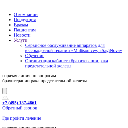
О компании
Продукция
Врачам
Пациентам
Новости
Услуги
Сервисное обслуживание аппаратов для
высокодозной терапии «Multisource», «SagiNova»
Обучение
Организация кабинета брахитерапии рака
предстательной железы
горячая линия
по вопросам
брахитерапии рака предстательной железы
EN
+7 (495) 137-4661
Обратный звонок
Где пройти лечение
горячая линия
по вопросам