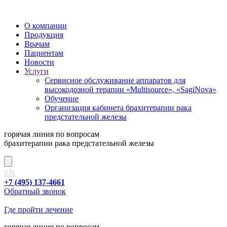
О компании
Продукция
Врачам
Пациентам
Новости
Услуги
Сервисное обслуживание аппаратов для
высокодозной терапии «Multisource», «SagiNova»
Обучение
Организация кабинета брахитерапии рака
предстательной железы
горячая линия
по вопросам
брахитерапии рака предстательной железы
EN
+7 (495) 137-4661
Обратный звонок
Где пройти лечение
горячая линия
по вопросам