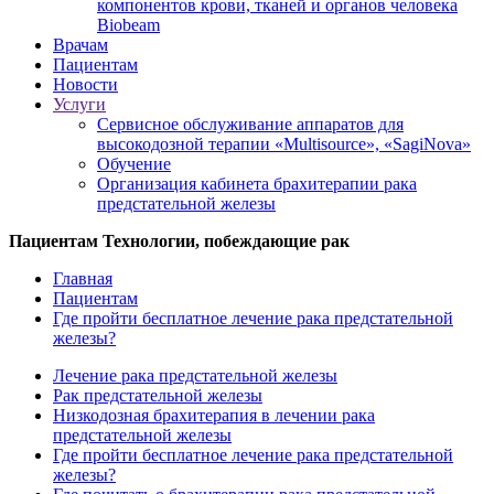
компонентов крови, тканей и органов человека
Biobeam
Врачам
Пациентам
Новости
Услуги
Сервисное обслуживание аппаратов для
высокодозной терапии «Multisource», «SagiNova»
Обучение
Организация кабинета брахитерапии рака
предстательной железы
Пациентам
Технологии, побеждающие рак
Главная
Пациентам
Где пройти бесплатное лечение рака предстательной
железы?
Лечение рака предстательной железы
Рак предстательной железы
Низкодозная брахитерапия в лечении рака
предстательной железы
Где пройти бесплатное лечение рака предстательной
железы?