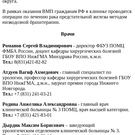
округа.
В рамках оказания ВМП гражданам РФ в клинике проводятся
операции по лечению рака предстательной железы методом
низкодозной брахитерапии.
Врачи
Романов Сергей Владимирович
- директор ФБУЗ ПОМЦ
ФМБА России, доцент кафедры хирургических болезней
ГБОУ ВПО НижГМА Минздрава России, к.м.н.
Тел.:
8(831)421-82-82
Атдуев Вагиф Ахмедович
- главный специалист по
урологии, профессор кафедры хирургических болезней ГБОУ
ВПО НижГМА, д.м.н., лауреат премии города Нижнего
Новгорода.
Тел.:
+7 (831) 241-03-21
Родина Анжелика Александровна
- главный врач
клинической больницы № 3 ПОМЦ, врач высшей категории.
Тел.:
+7 (831) 421-83-01
Дырдик Максим Борисович
– заведующий
урологическим отделением клинической больницы № 3.