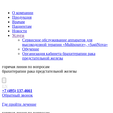
О компании
Продукция
Врачам
Пациентам
Новости
Услуги
Сервисное обслуживание аппаратов для
высокодозной терапии «Multisource», «SagiNova»
Обучение
Организация кабинета брахитерапии рака
предстательной железы
горячая линия
по вопросам
брахитерапии рака предстательной железы
EN
+7 (495) 137-4661
Обратный звонок
Где пройти лечение
горячая линия
по вопросам