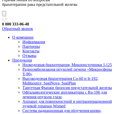
брахитерапии рака предстательной железы
EN
8 800 333-06-48
Обратный звонок
О компании
Информация
Партнеры
Контакты
Отзывы
Продукция
Низкодозная брахитерапия, Микроисточники I-125
Радиоэмболизация опухолей печени «Микросферы
Y-90»
Высокодозная брахитерапия Co-60 и Ir-192,
Multisource, SagiNova, SagiPlan
Таргетная Фьюжн биопсия предстательной железы
Офтальмологические аппликаторы с Ru-106 для
лечения опухоли глаза
Аппарат для поверхностной и интраоперационной
лучевой терапии Womed
Система радиационная для облучения крови,