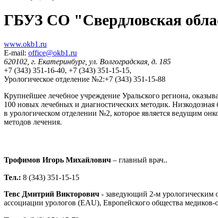
ГБУЗ СО "Свердловская облас
www.okb1.ru
E-mail:
office@okb1.ru
620102, г. Екатеринбург, ул. Волгоградская, д. 185
+7 (343) 351-16-40, +7 (343) 351-15-15,
Урологическое отделение №2:+7 (343) 351-15-88
Крупнейшее лечебное учреждение Уральского региона, оказы
100 новых лечебных и диагностических методик. Низкодозная 
в урологическом отделении №2, которое является ведущим он
методов лечения.
Трофимов Игорь Михайлович
– главный врач..
Тел.:
8 (343) 351-15-15
Тевс Дмитрий Викторович
- заведующий 2-м урологическим о
ассоциации урологов (EAU), Европейского общества медиков-