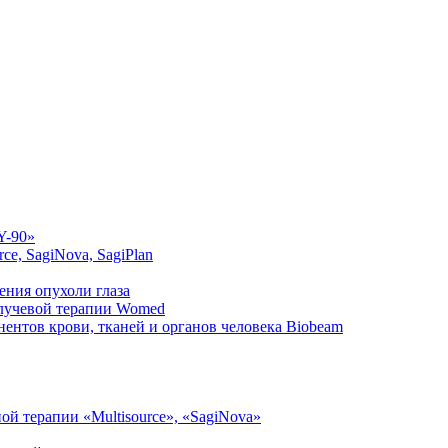
Y-90»
ce, SagiNova, SagiPlan
ения опухоли глаза
 лучевой терапии Womed
ентов крови, тканей и органов человека Biobeam
й терапии «Multisource», «SagiNova»