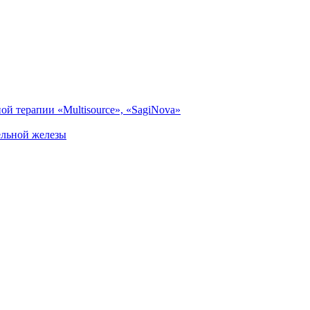
й терапии «Multisource», «SagiNova»
ельной железы