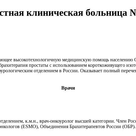
тная клиническая больница №1
вающее высокотехнологичную медицинскую помощь населению Св
брахитерапия простаты с использованием короткоживущего изот
коурологическим отделением в России. Оказывает полный переч
Врачи
тделением, к.м.н., врач-онкоуролог высшей категории. Член Ро
онкологов (ESMO), Объединения Брахитерапевтов России (ОБР).