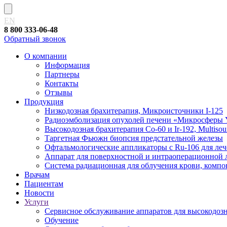
EN
8 800 333-06-48
Обратный звонок
О компании
Информация
Партнеры
Контакты
Отзывы
Продукция
Низкодозная брахитерапия, Микроисточники I-125
Радиоэмболизация опухолей печени «Микросферы 
Высокодозная брахитерапия Co-60 и Ir-192, Multisour
Таргетная Фьюжн биопсия предстательной железы
Офтальмологические аппликаторы с Ru-106 для леч
Аппарат для поверхностной и интраоперационной
Система радиационная для облучения крови, компон
Врачам
Пациентам
Новости
Услуги
Сервисное обслуживание аппаратов для высокодозно
Обучение