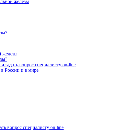
ельной железы
езы?
й железы
езы?
и задать вопрос специалисту on-line
 в России и в мире
ать вопрос специалисту on-line