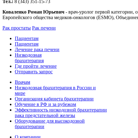
Тел.:
8 (343) 351-15-73
Коваленко Роман Юрьевич
- врач-уролог первой категории, 
Европейского общества медиков-онкологов (ESMO), Объединен
Рак простаты
Рак печени
Пациентам
Пациентам
Лечение рака печени
Низкодозная
брахитерапия
Где пройти лечение
Отправить запрос
Врачам
Низкодозная брахитерапия в России и
мире
Организация кабинета брахитерапии
Обучение в РФ и за рубежом
Эффективность низкодозной брахитерапии
рака предстательной железы
Оборудование для высокодозной
брахитерапии
О компании