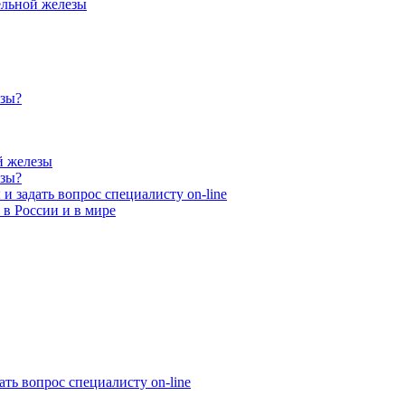
ельной железы
езы?
й железы
езы?
и задать вопрос специалисту on-line
 в России и в мире
ать вопрос специалисту on-line