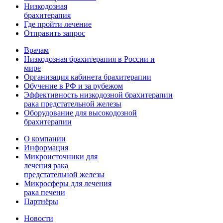
Низкодозная
брахитерапия
Где пройти лечение
Отправить запрос
Врачам
Низкодозная брахитерапия в России и
мире
Организация кабинета брахитерапии
Обучение в РФ и за рубежом
Эффективность низкодозной брахитерапии
рака предстательной железы
Оборудование для высокодозной
брахитерапии
О компании
Информация
Микроисточники для
лечения рака
предстательной железы
Микросферы для лечения
рака печени
Партнёры
Новости