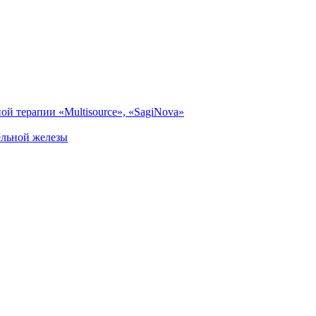
й терапии «Multisource», «SagiNova»
ельной железы