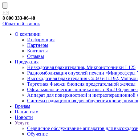
EN
8 800 333-06-48
Обратный звонок
О компании
Информация
Партнеры
Контакты
Отзывы
Продукция
Низкодозная брахитерапия, Микроисточники I-125
Радиоэмболизация опухолей печени «Микросферы 
Высокодозная брахитерапия Co-60 и Ir-192, Multisour
Таргетная Фьюжн биопсия предстательной железы
Офтальмологические аппликаторы с Ru-106 для леч
Аппарат для поверхностной и интраоперационной
Система радиационная для облучения крови, компон
Врачам
Пациентам
Новости
Услуги
Сервисное обслуживание аппаратов для высокодозно
Обучение