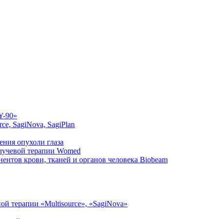
Y-90»
ce, SagiNova, SagiPlan
ения опухоли глаза
 лучевой терапии Womed
ентов крови, тканей и органов человека Biobeam
й терапии «Multisource», «SagiNova»