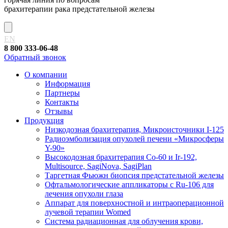
брахитерапии рака предстательной железы
EN
8 800 333-06-48
Обратный звонок
О компании
Информация
Партнеры
Контакты
Отзывы
Продукция
Низкодозная брахитерапия, Микроисточники I-125
Радиоэмболизация опухолей печени «Микросферы
Y-90»
Высокодозная брахитерапия Co-60 и Ir-192,
Multisource, SagiNova, SagiPlan
Таргетная Фьюжн биопсия предстательной железы
Офтальмологические аппликаторы с Ru-106 для
лечения опухоли глаза
Аппарат для поверхностной и интраоперационной
лучевой терапии Womed
Система радиационная для облучения крови,