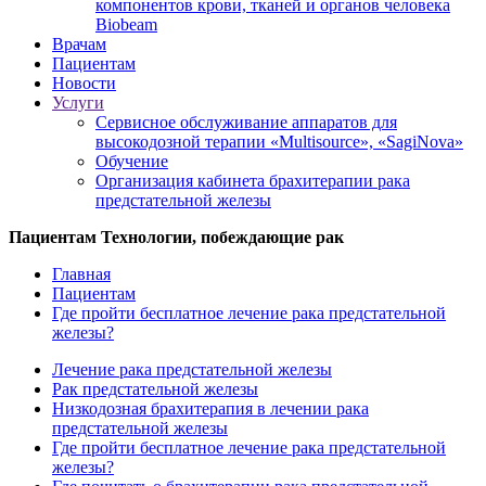
компонентов крови, тканей и органов человека
Biobeam
Врачам
Пациентам
Новости
Услуги
Сервисное обслуживание аппаратов для
высокодозной терапии «Multisource», «SagiNova»
Обучение
Организация кабинета брахитерапии рака
предстательной железы
Пациентам
Технологии, побеждающие рак
Главная
Пациентам
Где пройти бесплатное лечение рака предстательной
железы?
Лечение рака предстательной железы
Рак предстательной железы
Низкодозная брахитерапия в лечении рака
предстательной железы
Где пройти бесплатное лечение рака предстательной
железы?