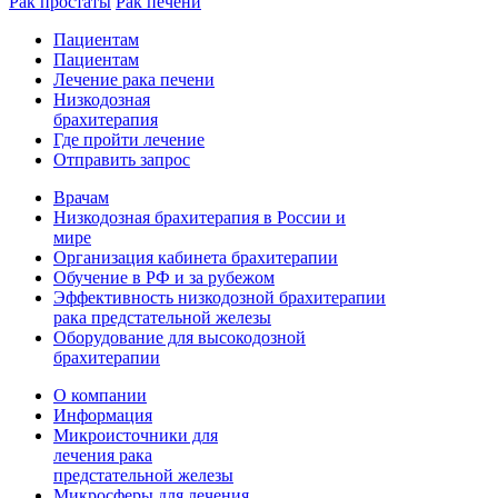
Рак простаты
Рак печени
Пациентам
Пациентам
Лечение рака печени
Низкодозная
брахитерапия
Где пройти лечение
Отправить запрос
Врачам
Низкодозная брахитерапия в России и
мире
Организация кабинета брахитерапии
Обучение в РФ и за рубежом
Эффективность низкодозной брахитерапии
рака предстательной железы
Оборудование для высокодозной
брахитерапии
О компании
Информация
Микроисточники для
лечения рака
предстательной железы
Микросферы для лечения