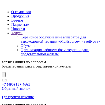
О компании
Продукция
Врачам
Пациентам
Новости
Услуги
Сервисное обслуживание аппаратов для
высокодозной терапии «Multisource», «SagiNova»
Обучение
Организация кабинета брахитерапии рака
предстательной железы
горячая линия
по вопросам
брахитерапии рака предстательной железы
EN
+7 (495) 137-4661
Обратный звонок
Где пройти лечение
горячая линия
по вопросам